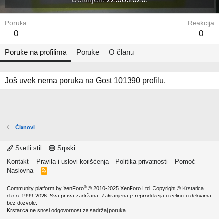
Poruka
Reakcija
0
0
Poruke na profilima
Poruke
O članu
Još uvek nema poruka na Gost 101390 profilu.
Članovi
Svetli stil
Srpski
Kontakt
Pravila i uslovi korišćenja
Politika privatnosti
Pomoć
Naslovna
R
S
S
®
Community platform by XenForo
© 2010-2025 XenForo Ltd.
Copyright ©
Krstarica
d.o.o.
1999-2026. Sva prava zadržana. Zabranjena je reprodukcija u celini i u delovima
bez dozvole.
Krstarica ne snosi odgovornost za sadržaj poruka.