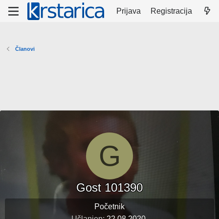
Prijava
Registracija
Članovi
G
Gost 101390
Početnik
Učlanjen
22.08.2020.