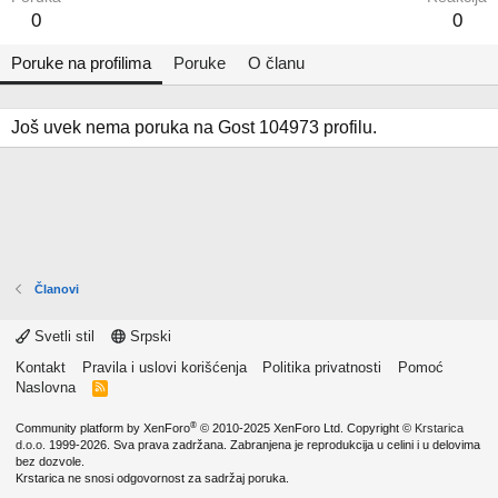
0
0
Poruke na profilima
Poruke
O članu
Još uvek nema poruka na Gost 104973 profilu.
Članovi
Svetli stil
Srpski
Kontakt
Pravila i uslovi korišćenja
Politika privatnosti
Pomoć
Naslovna
R
S
S
®
Community platform by XenForo
© 2010-2025 XenForo Ltd.
Copyright ©
Krstarica
d.o.o.
1999-2026. Sva prava zadržana. Zabranjena je reprodukcija u celini i u delovima
bez dozvole.
Krstarica ne snosi odgovornost za sadržaj poruka.