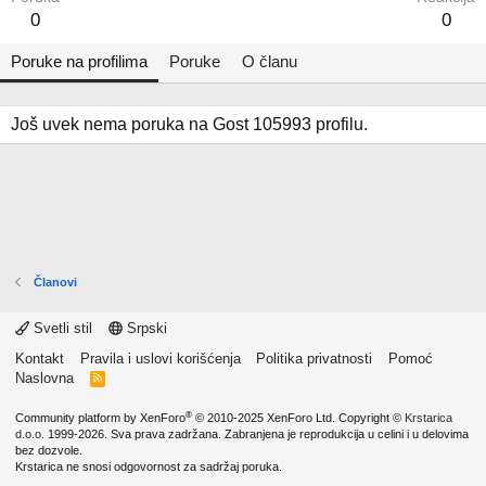
0
0
Poruke na profilima
Poruke
O članu
Još uvek nema poruka na Gost 105993 profilu.
Članovi
Svetli stil
Srpski
Kontakt
Pravila i uslovi korišćenja
Politika privatnosti
Pomoć
Naslovna
R
S
S
®
Community platform by XenForo
© 2010-2025 XenForo Ltd.
Copyright ©
Krstarica
d.o.o.
1999-2026. Sva prava zadržana. Zabranjena je reprodukcija u celini i u delovima
bez dozvole.
Krstarica ne snosi odgovornost za sadržaj poruka.