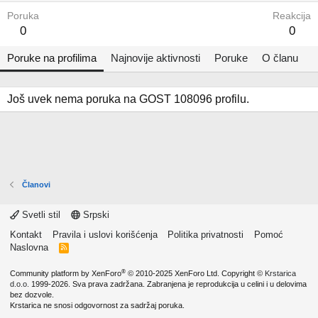
Poruka
Reakcija
0
0
Poruke na profilima
Najnovije aktivnosti
Poruke
O članu
Još uvek nema poruka na GOST 108096 profilu.
Članovi
Svetli stil
Srpski
Kontakt
Pravila i uslovi korišćenja
Politika privatnosti
Pomoć
Naslovna
R
S
S
®
Community platform by XenForo
© 2010-2025 XenForo Ltd.
Copyright ©
Krstarica
d.o.o.
1999-2026. Sva prava zadržana. Zabranjena je reprodukcija u celini i u delovima
bez dozvole.
Krstarica ne snosi odgovornost za sadržaj poruka.