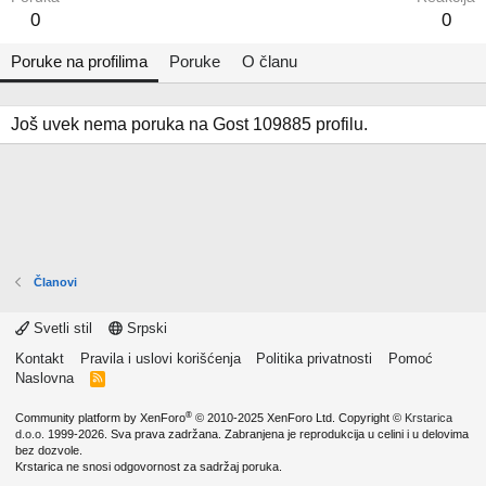
0
0
Poruke na profilima
Poruke
O članu
Još uvek nema poruka na Gost 109885 profilu.
Članovi
Svetli stil
Srpski
Kontakt
Pravila i uslovi korišćenja
Politika privatnosti
Pomoć
Naslovna
R
S
S
®
Community platform by XenForo
© 2010-2025 XenForo Ltd.
Copyright ©
Krstarica
d.o.o.
1999-2026. Sva prava zadržana. Zabranjena je reprodukcija u celini i u delovima
bez dozvole.
Krstarica ne snosi odgovornost za sadržaj poruka.