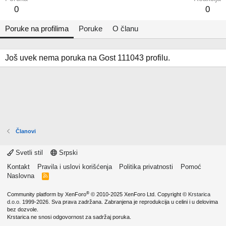
0
0
Poruke na profilima
Poruke
O članu
Još uvek nema poruka na Gost 111043 profilu.
Članovi
Svetli stil
Srpski
Kontakt
Pravila i uslovi korišćenja
Politika privatnosti
Pomoć
Naslovna
R
S
S
®
Community platform by XenForo
© 2010-2025 XenForo Ltd.
Copyright ©
Krstarica
d.o.o.
1999-2026. Sva prava zadržana. Zabranjena je reprodukcija u celini i u delovima
bez dozvole.
Krstarica ne snosi odgovornost za sadržaj poruka.