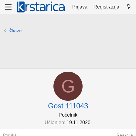
Prijava
Registracija
Članovi
G
Gost 111043
Početnik
Učlanjen
19.11.2020.
Poruka
Reakcija