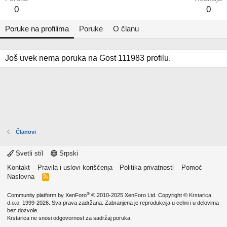
0
0
Poruke na profilima
Poruke
O članu
Još uvek nema poruka na Gost 111983 profilu.
Članovi
Svetli stil
Srpski
Kontakt
Pravila i uslovi korišćenja
Politika privatnosti
Pomoć
Naslovna
R
S
S
®
Community platform by XenForo
© 2010-2025 XenForo Ltd.
Copyright ©
Krstarica
d.o.o.
1999-2026. Sva prava zadržana. Zabranjena je reprodukcija u celini i u delovima
bez dozvole.
Krstarica ne snosi odgovornost za sadržaj poruka.