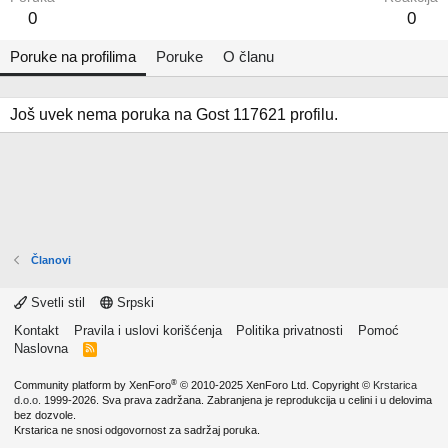
0
0
Poruke na profilima
Poruke
O članu
Još uvek nema poruka na Gost 117621 profilu.
Članovi
Svetli stil
Srpski
Kontakt
Pravila i uslovi korišćenja
Politika privatnosti
Pomoć
Naslovna
R
S
S
®
Community platform by XenForo
© 2010-2025 XenForo Ltd.
Copyright ©
Krstarica
d.o.o.
1999-2026. Sva prava zadržana. Zabranjena je reprodukcija u celini i u delovima
bez dozvole.
Krstarica ne snosi odgovornost za sadržaj poruka.