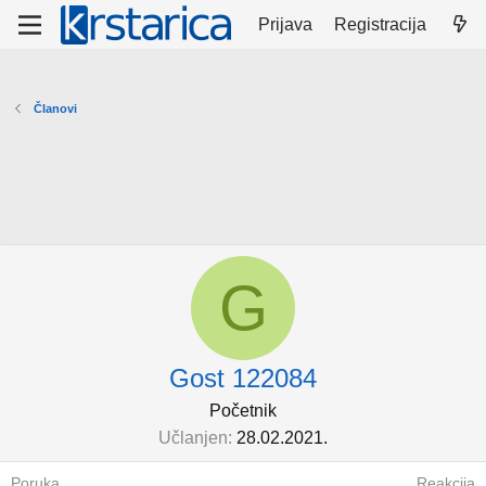
Prijava
Registracija
Članovi
G
Gost 122084
Početnik
Učlanjen
28.02.2021.
Poruka
Reakcija