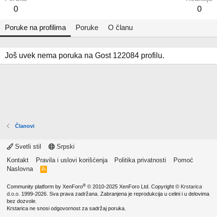
0
0
Poruke na profilima
Poruke
O članu
Još uvek nema poruka na Gost 122084 profilu.
Članovi
Svetli stil
Srpski
Kontakt
Pravila i uslovi korišćenja
Politika privatnosti
Pomoć
Naslovna
R
S
S
®
Community platform by XenForo
© 2010-2025 XenForo Ltd.
Copyright ©
Krstarica
d.o.o.
1999-2026. Sva prava zadržana. Zabranjena je reprodukcija u celini i u delovima
bez dozvole.
Krstarica ne snosi odgovornost za sadržaj poruka.