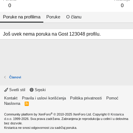
0
0
Poruke na profilima
Poruke
O članu
Još uvek nema poruka na Gost 123048 profilu.
Članovi
Svetli stil
Srpski
Kontakt
Pravila i uslovi korišćenja
Politika privatnosti
Pomoć
Naslovna
R
S
S
®
Community platform by XenForo
© 2010-2025 XenForo Ltd.
Copyright ©
Krstarica
d.o.o.
1999-2026. Sva prava zadržana. Zabranjena je reprodukcija u celini i u delovima
bez dozvole.
Krstarica ne snosi odgovornost za sadržaj poruka.