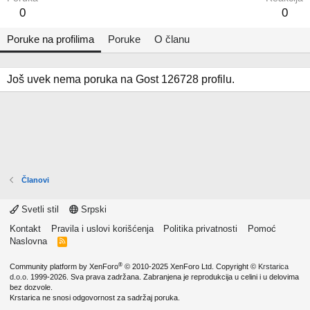
0
0
Poruke na profilima
Poruke
O članu
Još uvek nema poruka na Gost 126728 profilu.
Članovi
Svetli stil
Srpski
Kontakt
Pravila i uslovi korišćenja
Politika privatnosti
Pomoć
Naslovna
R
S
S
®
Community platform by XenForo
© 2010-2025 XenForo Ltd.
Copyright ©
Krstarica
d.o.o.
1999-2026. Sva prava zadržana. Zabranjena je reprodukcija u celini i u delovima
bez dozvole.
Krstarica ne snosi odgovornost za sadržaj poruka.