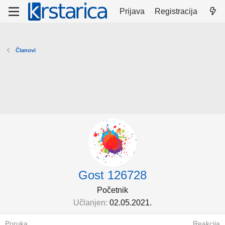
Prijava
Registracija
Članovi
Gost 126728
Početnik
Učlanjen
02.05.2021.
Poruka
Reakcija