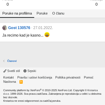
0
0
Poruke na profilima
Poruke
O članu
Gost 130576
27.01.2022.
Ja recimo kad je kasno...
Članovi
Svetli stil
Srpski
Kontakt
Pravila i uslovi korišćenja
Politika privatnosti
Pomoć
Naslovna
R
S
S
®
Community platform by XenForo
© 2010-2025 XenForo Ltd.
Copyright ©
Krstarica
d.o.o.
1999-2026. Sva prava zadržana. Zabranjena je reprodukcija u celini i u delovima
bez dozvole.
Krstarica ne snosi odgovornost za sadržaj poruka.