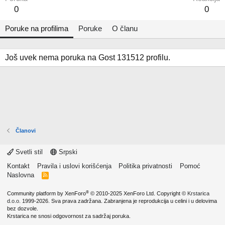
0
0
Poruke na profilima
Poruke
O članu
Još uvek nema poruka na Gost 131512 profilu.
Članovi
Svetli stil
Srpski
Kontakt
Pravila i uslovi korišćenja
Politika privatnosti
Pomoć
Naslovna
R
S
S
®
Community platform by XenForo
© 2010-2025 XenForo Ltd.
Copyright ©
Krstarica
d.o.o.
1999-2026. Sva prava zadržana. Zabranjena je reprodukcija u celini i u delovima
bez dozvole.
Krstarica ne snosi odgovornost za sadržaj poruka.