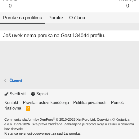
0
0
Poruke na profilima
Poruke
O članu
Još uvek nema poruka na Gost 134044 profilu.
Članovi
Svetli stil
Srpski
Kontakt
Pravila i uslovi korišćenja
Politika privatnosti
Pomoć
Naslovna
R
S
S
®
Community platform by XenForo
© 2010-2025 XenForo Ltd.
Copyright ©
Krstarica
d.o.o.
1999-2026. Sva prava zadržana. Zabranjena je reprodukcija u celini i u delovima
bez dozvole.
Krstarica ne snosi odgovornost za sadržaj poruka.