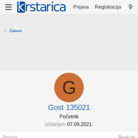
Prijava
Registracija
Članovi
G
Gost 135021
Početnik
Učlanjen
07.09.2021.
Poruka
Reakcija