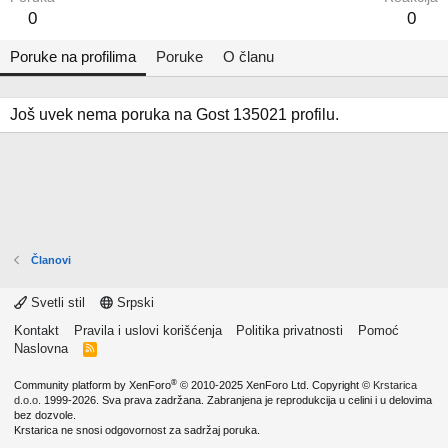
0
0
Poruke na profilima
Poruke
O članu
Još uvek nema poruka na Gost 135021 profilu.
Članovi
Svetli stil
Srpski
Kontakt
Pravila i uslovi korišćenja
Politika privatnosti
Pomoć
Naslovna
R
S
S
®
Community platform by XenForo
© 2010-2025 XenForo Ltd.
Copyright ©
Krstarica
d.o.o.
1999-2026. Sva prava zadržana. Zabranjena je reprodukcija u celini i u delovima
bez dozvole.
Krstarica ne snosi odgovornost za sadržaj poruka.