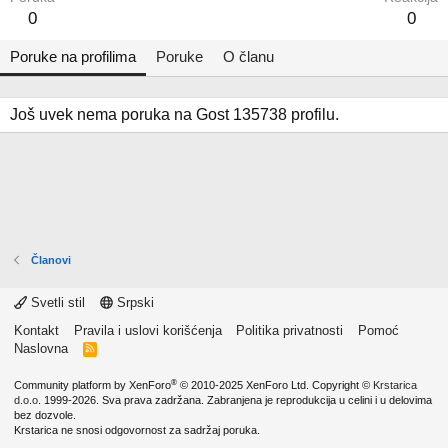
0
0
Poruke na profilima
Poruke
O članu
Još uvek nema poruka na Gost 135738 profilu.
Članovi
Svetli stil
Srpski
Kontakt
Pravila i uslovi korišćenja
Politika privatnosti
Pomoć
Naslovna
R
S
S
®
Community platform by XenForo
© 2010-2025 XenForo Ltd.
Copyright ©
Krstarica
d.o.o.
1999-2026. Sva prava zadržana. Zabranjena je reprodukcija u celini i u delovima
bez dozvole.
Krstarica ne snosi odgovornost za sadržaj poruka.