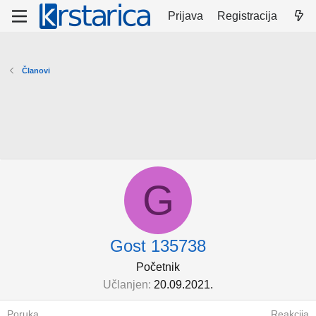
Prijava
Registracija
Članovi
G
Gost 135738
Početnik
Učlanjen
20.09.2021.
Poruka
Reakcija