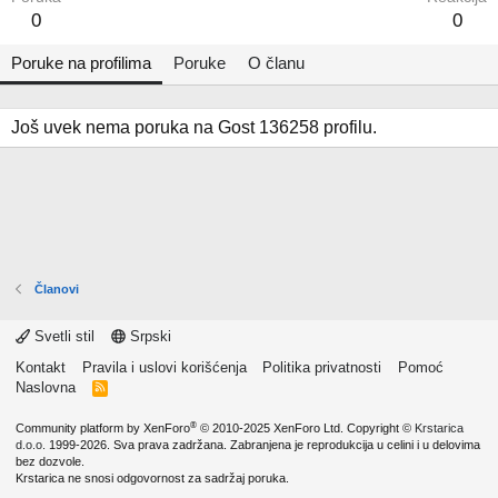
0
0
Poruke na profilima
Poruke
O članu
Još uvek nema poruka na Gost 136258 profilu.
Članovi
Svetli stil
Srpski
Kontakt
Pravila i uslovi korišćenja
Politika privatnosti
Pomoć
Naslovna
R
S
S
®
Community platform by XenForo
© 2010-2025 XenForo Ltd.
Copyright ©
Krstarica
d.o.o.
1999-2026. Sva prava zadržana. Zabranjena je reprodukcija u celini i u delovima
bez dozvole.
Krstarica ne snosi odgovornost za sadržaj poruka.