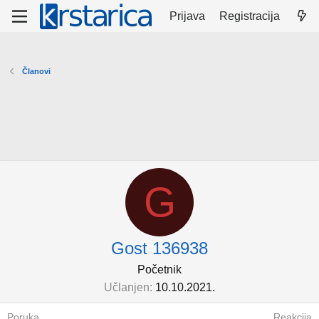
Prijava
Registracija
Članovi
G
Gost 136938
Početnik
Učlanjen
10.10.2021.
Poruka
Reakcija