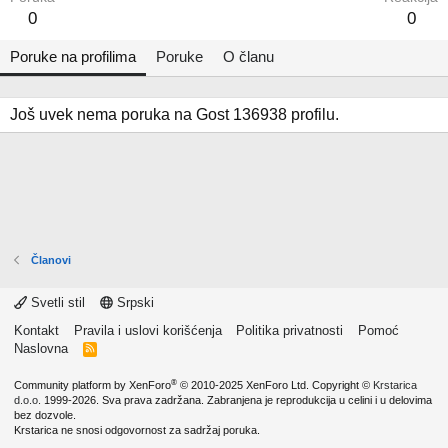
0
0
Poruke na profilima
Poruke
O članu
Još uvek nema poruka na Gost 136938 profilu.
Članovi
Svetli stil
Srpski
Kontakt
Pravila i uslovi korišćenja
Politika privatnosti
Pomoć
Naslovna
R
S
S
®
Community platform by XenForo
© 2010-2025 XenForo Ltd.
Copyright ©
Krstarica
d.o.o.
1999-2026. Sva prava zadržana. Zabranjena je reprodukcija u celini i u delovima
bez dozvole.
Krstarica ne snosi odgovornost za sadržaj poruka.