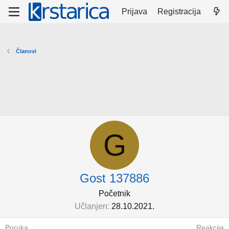
Prijava
Registracija
Članovi
G
Gost 137886
Početnik
Učlanjen
28.10.2021.
Poruka
Reakcija