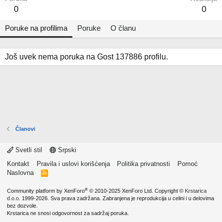
0
0
Poruke na profilima
Poruke
O članu
Još uvek nema poruka na Gost 137886 profilu.
Članovi
Svetli stil
Srpski
Kontakt
Pravila i uslovi korišćenja
Politika privatnosti
Pomoć
Naslovna
R
S
S
®
Community platform by XenForo
© 2010-2025 XenForo Ltd.
Copyright ©
Krstarica
d.o.o.
1999-2026. Sva prava zadržana. Zabranjena je reprodukcija u celini i u delovima
bez dozvole.
Krstarica ne snosi odgovornost za sadržaj poruka.