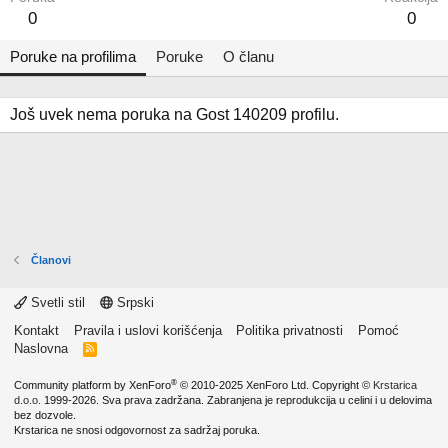
0
0
Poruke na profilima
Poruke
O članu
Još uvek nema poruka na Gost 140209 profilu.
Članovi
Svetli stil
Srpski
Kontakt
Pravila i uslovi korišćenja
Politika privatnosti
Pomoć
Naslovna
R
S
S
®
Community platform by XenForo
© 2010-2025 XenForo Ltd.
Copyright ©
Krstarica
d.o.o.
1999-2026. Sva prava zadržana. Zabranjena je reprodukcija u celini i u delovima
bez dozvole.
Krstarica ne snosi odgovornost za sadržaj poruka.