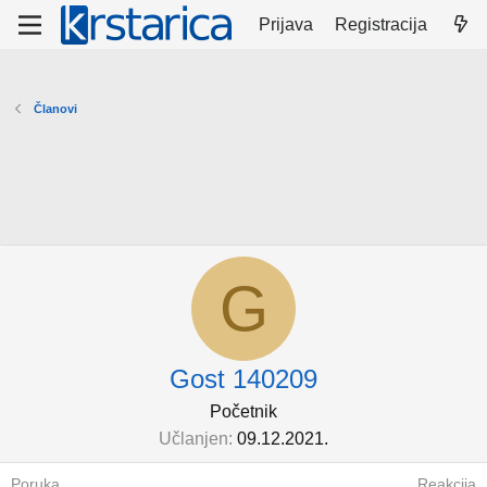
Prijava
Registracija
Članovi
G
Gost 140209
Početnik
Učlanjen
09.12.2021.
Poruka
Reakcija