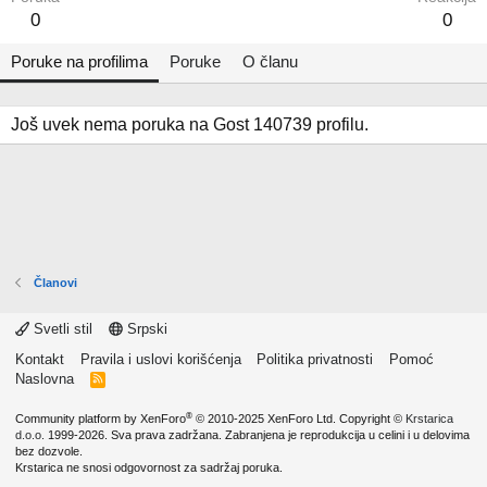
0
0
Poruke na profilima
Poruke
O članu
Još uvek nema poruka na Gost 140739 profilu.
Članovi
Svetli stil
Srpski
Kontakt
Pravila i uslovi korišćenja
Politika privatnosti
Pomoć
Naslovna
R
S
S
®
Community platform by XenForo
© 2010-2025 XenForo Ltd.
Copyright ©
Krstarica
d.o.o.
1999-2026. Sva prava zadržana. Zabranjena je reprodukcija u celini i u delovima
bez dozvole.
Krstarica ne snosi odgovornost za sadržaj poruka.