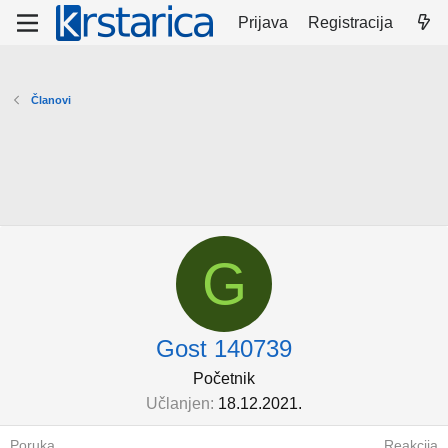
Prijava
Registracija
Članovi
G
Gost 140739
Početnik
Učlanjen
18.12.2021.
Poruka
Reakcija