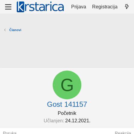
Prijava
Registracija
Članovi
G
Gost 141157
Početnik
Učlanjen
24.12.2021.
Poruka
Reakcija