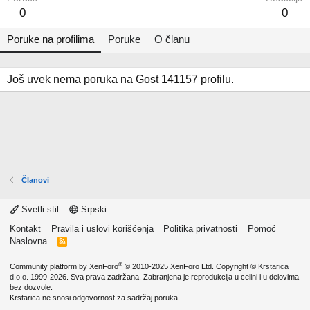
0
0
Poruke na profilima
Poruke
O članu
Još uvek nema poruka na Gost 141157 profilu.
Članovi
Svetli stil
Srpski
Kontakt
Pravila i uslovi korišćenja
Politika privatnosti
Pomoć
Naslovna
R
S
S
®
Community platform by XenForo
© 2010-2025 XenForo Ltd.
Copyright ©
Krstarica
d.o.o.
1999-2026. Sva prava zadržana. Zabranjena je reprodukcija u celini i u delovima
bez dozvole.
Krstarica ne snosi odgovornost za sadržaj poruka.