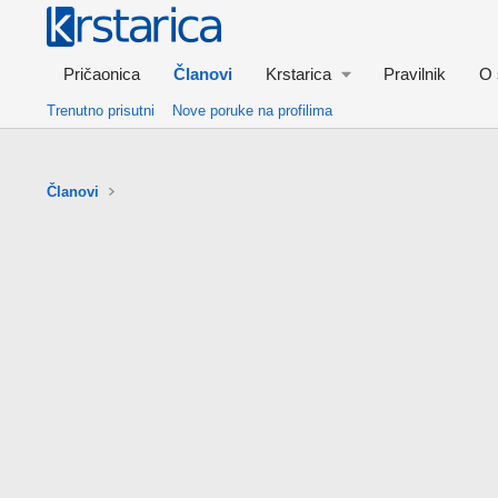
Pričaonica
Članovi
Krstarica
Pravilnik
O 
Trenutno prisutni
Nove poruke na profilima
Članovi