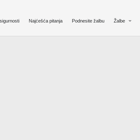
sigurnosti
Najćešća pitanja
Podnesite žalbu
Žalbe