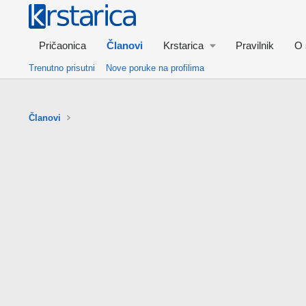
Pričaonica
Članovi
Krstarica
Pravilnik
O 
Trenutno prisutni
Nove poruke na profilima
Članovi