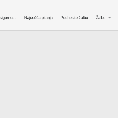
sigurnosti
Najćešća pitanja
Podnesite žalbu
Žalbe