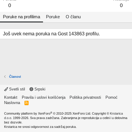
0
0
Poruke na profilima
Poruke
O članu
Još uvek nema poruka na Gost 143863 profilu.
Članovi
Svetli stil
Srpski
Kontakt
Pravila i uslovi korišćenja
Politika privatnosti
Pomoć
Naslovna
R
S
S
®
Community platform by XenForo
© 2010-2025 XenForo Ltd.
Copyright ©
Krstarica
d.o.o.
1999-2026. Sva prava zadržana. Zabranjena je reprodukcija u celini i u delovima
bez dozvole.
Krstarica ne snosi odgovornost za sadržaj poruka.