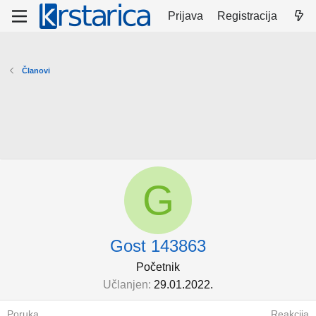
Prijava
Registracija
Članovi
G
Gost 143863
Početnik
Učlanjen
29.01.2022.
Poruka
Reakcija