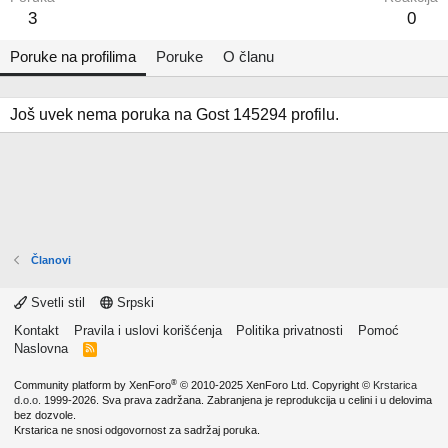
3
0
Poruke na profilima
Poruke
O članu
Još uvek nema poruka na Gost 145294 profilu.
Članovi
Svetli stil
Srpski
Kontakt
Pravila i uslovi korišćenja
Politika privatnosti
Pomoć
Naslovna
R
S
S
®
Community platform by XenForo
© 2010-2025 XenForo Ltd.
Copyright ©
Krstarica
d.o.o.
1999-2026. Sva prava zadržana. Zabranjena je reprodukcija u celini i u delovima
bez dozvole.
Krstarica ne snosi odgovornost za sadržaj poruka.