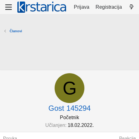
Prijava
Registracija
Članovi
G
Gost 145294
Početnik
Učlanjen
18.02.2022.
Poruka
Reakcija