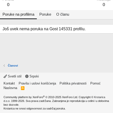
0
0
Poruke na profilima
Poruke
O članu
Još uvek nema poruka na Gost 145331 profilu.
Članovi
Svetli stil
Srpski
Kontakt
Pravila i uslovi korišćenja
Politika privatnosti
Pomoć
Naslovna
R
S
S
®
Community platform by XenForo
© 2010-2025 XenForo Ltd.
Copyright ©
Krstarica
d.o.o.
1999-2026. Sva prava zadržana. Zabranjena je reprodukcija u celini i u delovima
bez dozvole.
Krstarica ne snosi odgovornost za sadržaj poruka.