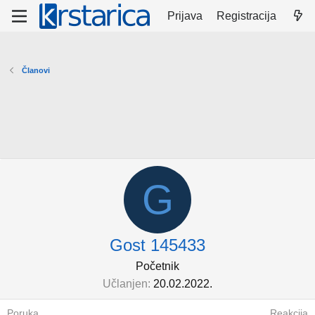
Prijava
Registracija
Članovi
G
Gost 145433
Početnik
Učlanjen
20.02.2022.
Poruka
Reakcija