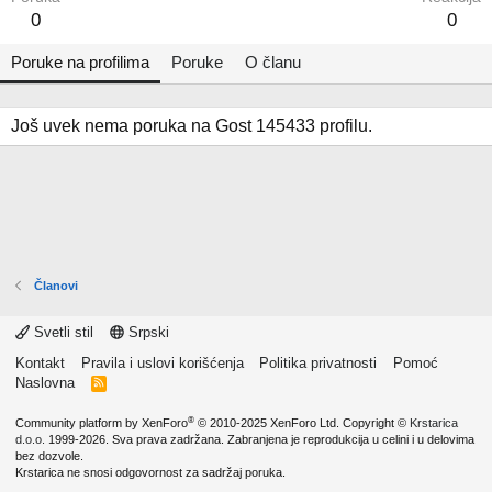
0
0
Poruke na profilima
Poruke
O članu
Još uvek nema poruka na Gost 145433 profilu.
Članovi
Svetli stil
Srpski
Kontakt
Pravila i uslovi korišćenja
Politika privatnosti
Pomoć
Naslovna
R
S
S
®
Community platform by XenForo
© 2010-2025 XenForo Ltd.
Copyright ©
Krstarica
d.o.o.
1999-2026. Sva prava zadržana. Zabranjena je reprodukcija u celini i u delovima
bez dozvole.
Krstarica ne snosi odgovornost za sadržaj poruka.