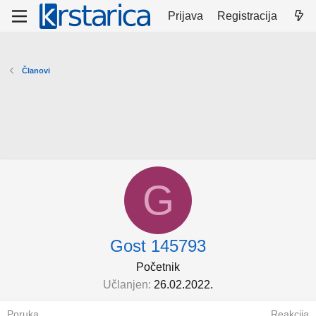
Prijava
Registracija
Članovi
G
Gost 145793
Početnik
Učlanjen
26.02.2022.
Poruka
Reakcija