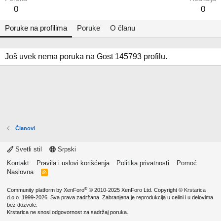
0
0
Poruke na profilima
Poruke
O članu
Još uvek nema poruka na Gost 145793 profilu.
Članovi
Svetli stil
Srpski
Kontakt
Pravila i uslovi korišćenja
Politika privatnosti
Pomoć
Naslovna
R
S
S
®
Community platform by XenForo
© 2010-2025 XenForo Ltd.
Copyright ©
Krstarica
d.o.o.
1999-2026. Sva prava zadržana. Zabranjena je reprodukcija u celini i u delovima
bez dozvole.
Krstarica ne snosi odgovornost za sadržaj poruka.