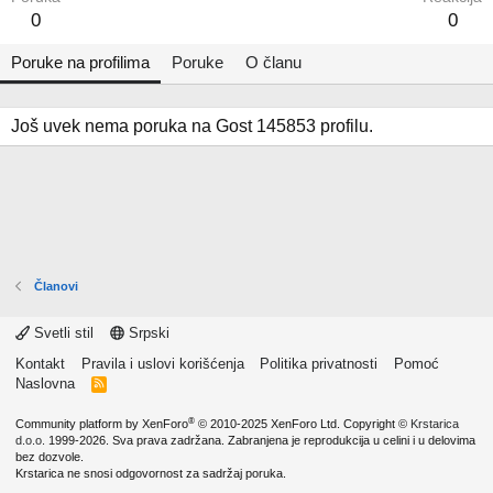
0
0
Poruke na profilima
Poruke
O članu
Još uvek nema poruka na Gost 145853 profilu.
Članovi
Svetli stil
Srpski
Kontakt
Pravila i uslovi korišćenja
Politika privatnosti
Pomoć
Naslovna
R
S
S
®
Community platform by XenForo
© 2010-2025 XenForo Ltd.
Copyright ©
Krstarica
d.o.o.
1999-2026. Sva prava zadržana. Zabranjena je reprodukcija u celini i u delovima
bez dozvole.
Krstarica ne snosi odgovornost za sadržaj poruka.