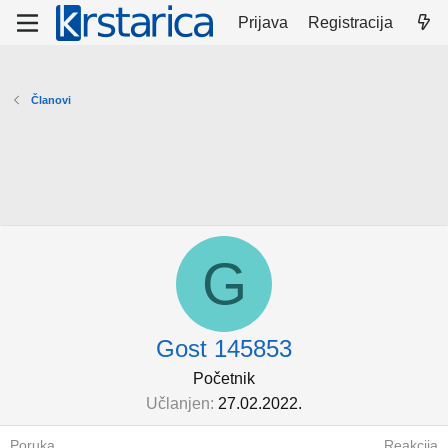
Prijava
Registracija
Članovi
G
Gost 145853
Početnik
Učlanjen
27.02.2022.
Poruka
Reakcija