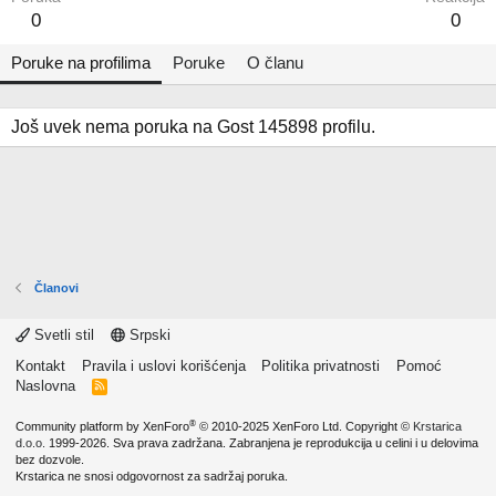
0
0
Poruke na profilima
Poruke
O članu
Još uvek nema poruka na Gost 145898 profilu.
Članovi
Svetli stil
Srpski
Kontakt
Pravila i uslovi korišćenja
Politika privatnosti
Pomoć
Naslovna
R
S
S
®
Community platform by XenForo
© 2010-2025 XenForo Ltd.
Copyright ©
Krstarica
d.o.o.
1999-2026. Sva prava zadržana. Zabranjena je reprodukcija u celini i u delovima
bez dozvole.
Krstarica ne snosi odgovornost za sadržaj poruka.