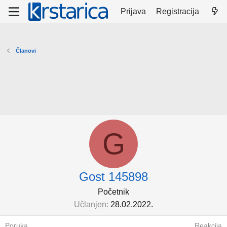
Prijava
Registracija
Članovi
G
Gost 145898
Početnik
Učlanjen
28.02.2022.
Poruka
Reakcija