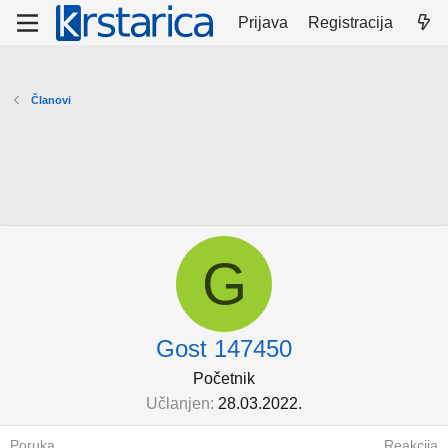
Prijava
Registracija
Članovi
G
Gost 147450
Početnik
Učlanjen
28.03.2022.
Poruka
Reakcija