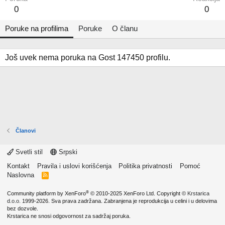
0
0
Poruke na profilima
Poruke
O članu
Još uvek nema poruka na Gost 147450 profilu.
Članovi
Svetli stil
Srpski
Kontakt
Pravila i uslovi korišćenja
Politika privatnosti
Pomoć
Naslovna
R
S
S
®
Community platform by XenForo
© 2010-2025 XenForo Ltd.
Copyright ©
Krstarica
d.o.o.
1999-2026. Sva prava zadržana. Zabranjena je reprodukcija u celini i u delovima
bez dozvole.
Krstarica ne snosi odgovornost za sadržaj poruka.