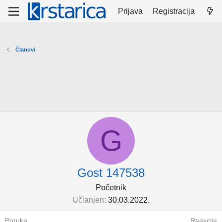
Prijava
Registracija
Članovi
G
Gost 147538
Početnik
Učlanjen
30.03.2022.
Poruka
Reakcija