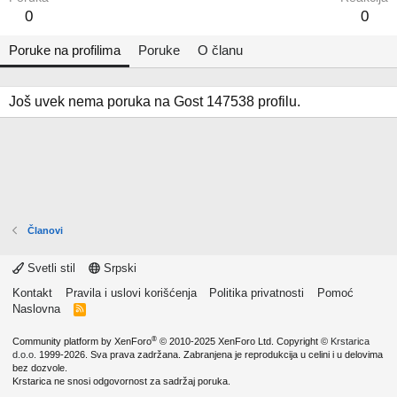
0
0
Poruke na profilima
Poruke
O članu
Još uvek nema poruka na Gost 147538 profilu.
Članovi
Svetli stil
Srpski
Kontakt
Pravila i uslovi korišćenja
Politika privatnosti
Pomoć
Naslovna
R
S
S
®
Community platform by XenForo
© 2010-2025 XenForo Ltd.
Copyright ©
Krstarica
d.o.o.
1999-2026. Sva prava zadržana. Zabranjena je reprodukcija u celini i u delovima
bez dozvole.
Krstarica ne snosi odgovornost za sadržaj poruka.