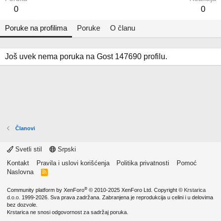
0
0
Poruke na profilima
Poruke
O članu
Još uvek nema poruka na Gost 147690 profilu.
Članovi
Svetli stil
Srpski
Kontakt
Pravila i uslovi korišćenja
Politika privatnosti
Pomoć
Naslovna
R
S
S
®
Community platform by XenForo
© 2010-2025 XenForo Ltd.
Copyright ©
Krstarica
d.o.o.
1999-2026. Sva prava zadržana. Zabranjena je reprodukcija u celini i u delovima
bez dozvole.
Krstarica ne snosi odgovornost za sadržaj poruka.