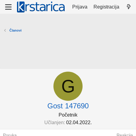
Prijava
Registracija
Članovi
G
Gost 147690
Početnik
Učlanjen
02.04.2022.
Poruka
Reakcija