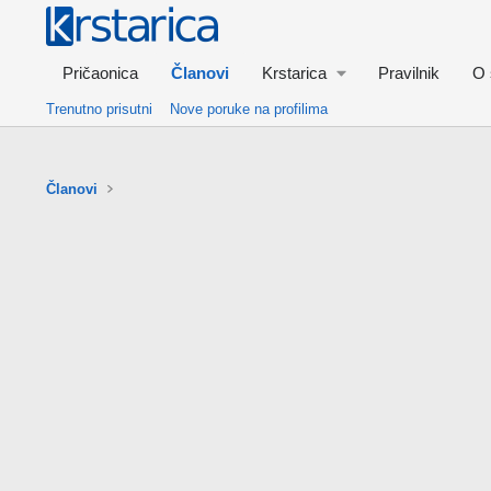
Pričaonica
Članovi
Krstarica
Pravilnik
O 
Trenutno prisutni
Nove poruke na profilima
Članovi