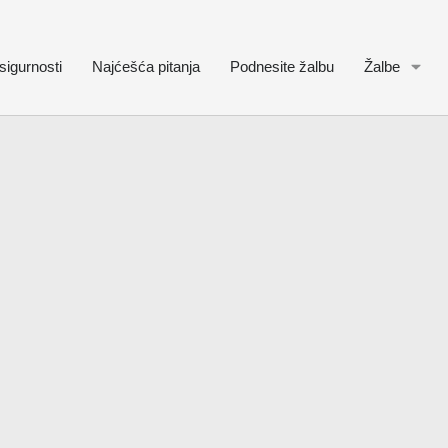
sigurnosti
Najćešća pitanja
Podnesite žalbu
Žalbe