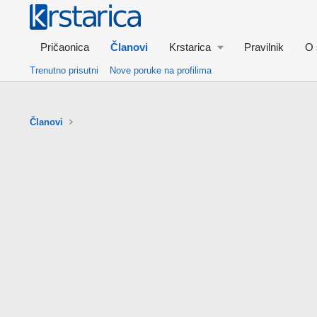
Pričaonica
Članovi
Krstarica
Pravilnik
O 
Trenutno prisutni
Nove poruke na profilima
Članovi