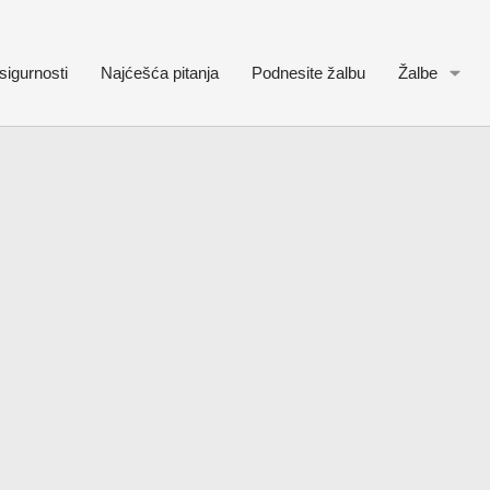
sigurnosti
Najćešća pitanja
Podnesite žalbu
Žalbe