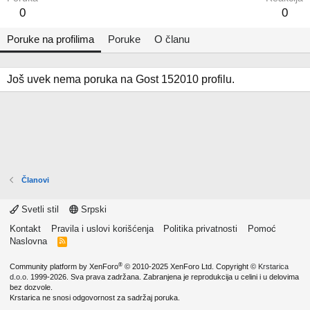
0
0
Poruke na profilima
Poruke
O članu
Još uvek nema poruka na Gost 152010 profilu.
Članovi
Svetli stil
Srpski
Kontakt
Pravila i uslovi korišćenja
Politika privatnosti
Pomoć
Naslovna
R
S
S
®
Community platform by XenForo
© 2010-2025 XenForo Ltd.
Copyright ©
Krstarica
d.o.o.
1999-2026. Sva prava zadržana. Zabranjena je reprodukcija u celini i u delovima
bez dozvole.
Krstarica ne snosi odgovornost za sadržaj poruka.