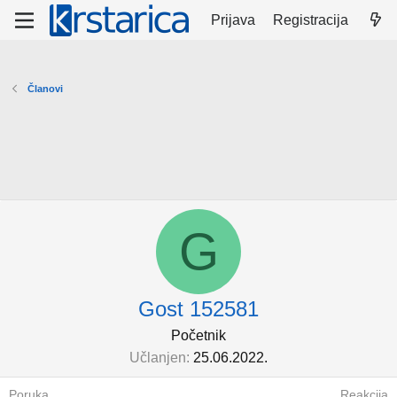
Prijava
Registracija
Članovi
G
Gost 152581
Početnik
Učlanjen
25.06.2022.
Poruka
Reakcija