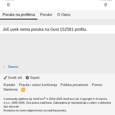
0
0
Poruke na profilima
Poruke
O članu
Još uvek nema poruka na Gost 152581 profilu.
Članovi
Svetli stil
Srpski
Kontakt
Pravila i uslovi korišćenja
Politika privatnosti
Pomoć
Naslovna
R
S
S
®
Community platform by XenForo
© 2010-2025 XenForo Ltd.
Copyright ©
Krstarica
d.o.o.
1999-2026. Sva prava zadržana. Zabranjena je reprodukcija u celini i u delovima
bez dozvole.
Krstarica ne snosi odgovornost za sadržaj poruka.