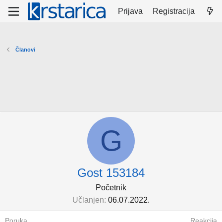
Prijava
Registracija
Članovi
G
Gost 153184
Početnik
Učlanjen
06.07.2022.
Poruka
Reakcija