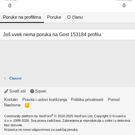
0
0
Poruke na profilima
Poruke
O članu
Još uvek nema poruka na Gost 153184 profilu.
Članovi
Svetli stil
Srpski
Kontakt
Pravila i uslovi korišćenja
Politika privatnosti
Pomoć
Naslovna
R
S
S
®
Community platform by XenForo
© 2010-2025 XenForo Ltd.
Copyright ©
Krstarica
d.o.o.
1999-2026. Sva prava zadržana. Zabranjena je reprodukcija u celini i u delovima
bez dozvole.
Krstarica ne snosi odgovornost za sadržaj poruka.