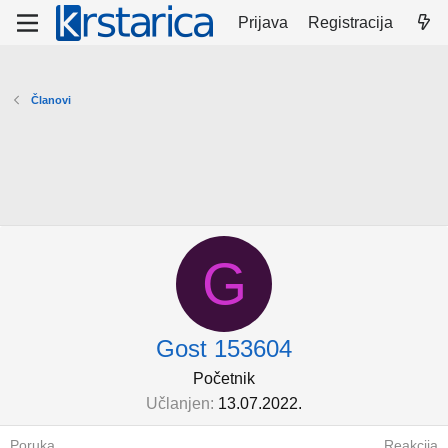
Prijava
Registracija
Članovi
G
Gost 153604
Početnik
Učlanjen
13.07.2022.
Poruka
Reakcija