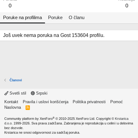
0
0
Poruke na profilima
Poruke
O članu
Još uvek nema poruka na Gost 153604 profilu.
Članovi
Svetli stil
Srpski
Kontakt
Pravila i uslovi korišćenja
Politika privatnosti
Pomoć
Naslovna
R
S
S
®
Community platform by XenForo
© 2010-2025 XenForo Ltd.
Copyright ©
Krstarica
d.o.o.
1999-2026. Sva prava zadržana. Zabranjena je reprodukcija u celini i u delovima
bez dozvole.
Krstarica ne snosi odgovornost za sadržaj poruka.