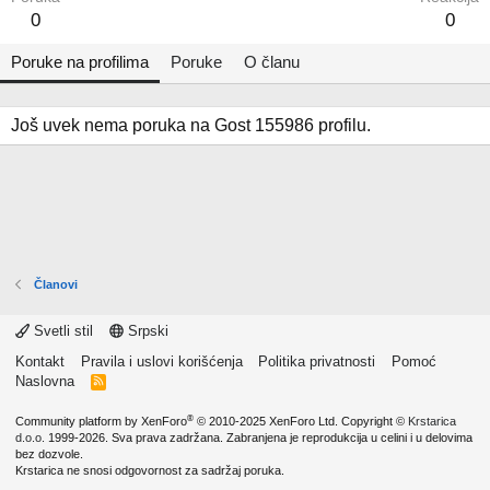
0
0
Poruke na profilima
Poruke
O članu
Još uvek nema poruka na Gost 155986 profilu.
Članovi
Svetli stil
Srpski
Kontakt
Pravila i uslovi korišćenja
Politika privatnosti
Pomoć
Naslovna
R
S
S
®
Community platform by XenForo
© 2010-2025 XenForo Ltd.
Copyright ©
Krstarica
d.o.o.
1999-2026. Sva prava zadržana. Zabranjena je reprodukcija u celini i u delovima
bez dozvole.
Krstarica ne snosi odgovornost za sadržaj poruka.