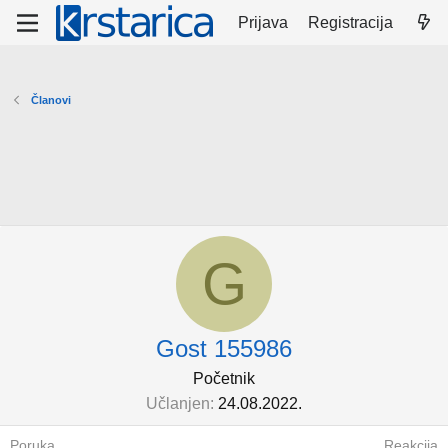
Prijava
Registracija
Članovi
G
Gost 155986
Početnik
Učlanjen
24.08.2022.
Poruka
Reakcija