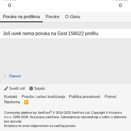
0
0
Poruke na profilima
Poruke
O članu
Još uvek nema poruka na Gost 156022 profilu.
Članovi
Svetli stil
Srpski
Kontakt
Pravila i uslovi korišćenja
Politika privatnosti
Pomoć
Naslovna
R
S
S
®
Community platform by XenForo
© 2010-2025 XenForo Ltd.
Copyright ©
Krstarica
d.o.o.
1999-2026. Sva prava zadržana. Zabranjena je reprodukcija u celini i u delovima
bez dozvole.
Krstarica ne snosi odgovornost za sadržaj poruka.