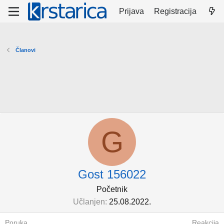
Prijava
Registracija
Članovi
G
Gost 156022
Početnik
Učlanjen
25.08.2022.
Poruka
Reakcija