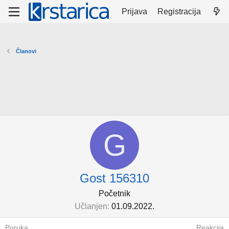
Prijava
Registracija
Članovi
G
Gost 156310
Početnik
Učlanjen
01.09.2022.
Poruka
Reakcija