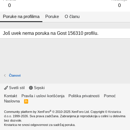
0
0
Poruke na profilima
Poruke
O članu
Još uvek nema poruka na Gost 156310 profilu.
Članovi
Svetli stil
Srpski
Kontakt
Pravila i uslovi korišćenja
Politika privatnosti
Pomoć
Naslovna
R
S
S
®
Community platform by XenForo
© 2010-2025 XenForo Ltd.
Copyright ©
Krstarica
d.o.o.
1999-2026. Sva prava zadržana. Zabranjena je reprodukcija u celini i u delovima
bez dozvole.
Krstarica ne snosi odgovornost za sadržaj poruka.