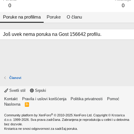
0
0
Poruke na profilima
Poruke
O članu
Još uvek nema poruka na Gost 156642 profilu.
Članovi
Svetli stil
Srpski
Kontakt
Pravila i uslovi korišćenja
Politika privatnosti
Pomoć
Naslovna
R
S
S
®
Community platform by XenForo
© 2010-2025 XenForo Ltd.
Copyright ©
Krstarica
d.o.o.
1999-2026. Sva prava zadržana. Zabranjena je reprodukcija u celini i u delovima
bez dozvole.
Krstarica ne snosi odgovornost za sadržaj poruka.