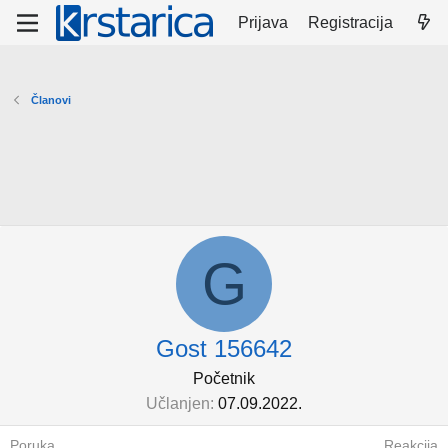
Prijava
Registracija
Članovi
G
Gost 156642
Početnik
Učlanjen
07.09.2022.
Poruka
Reakcija