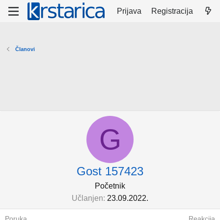
Prijava
Registracija
Članovi
G
Gost 157423
Početnik
Učlanjen
23.09.2022.
Poruka
Reakcija