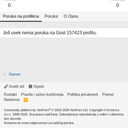
0
0
Poruke na profilima
Poruke
O članu
Još uvek nema poruka na Gost 157423 profilu.
Članovi
Svetli stil
Srpski
Kontakt
Pravila i uslovi korišćenja
Politika privatnosti
Pomoć
Naslovna
R
S
S
®
Community platform by XenForo
© 2010-2025 XenForo Ltd.
Copyright ©
Krstarica
d.o.o.
1999-2026. Sva prava zadržana. Zabranjena je reprodukcija u celini i u delovima
bez dozvole.
Krstarica ne snosi odgovornost za sadržaj poruka.