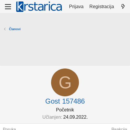
Prijava
Registracija
Članovi
G
Gost 157486
Početnik
Učlanjen
24.09.2022.
Poruka
Reakcija