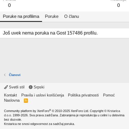
0
0
Poruke na profilima
Poruke
O članu
Još uvek nema poruka na Gost 157486 profilu.
Članovi
Svetli stil
Srpski
Kontakt
Pravila i uslovi korišćenja
Politika privatnosti
Pomoć
Naslovna
R
S
S
®
Community platform by XenForo
© 2010-2025 XenForo Ltd.
Copyright ©
Krstarica
d.o.o.
1999-2026. Sva prava zadržana. Zabranjena je reprodukcija u celini i u delovima
bez dozvole.
Krstarica ne snosi odgovornost za sadržaj poruka.