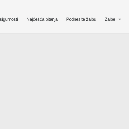
sigurnosti
Najćešća pitanja
Podnesite žalbu
Žalbe