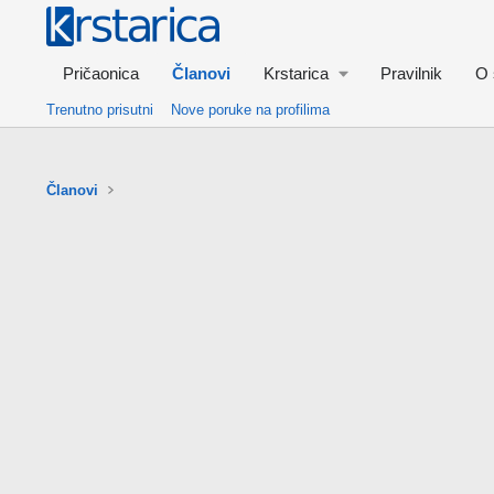
Pričaonica
Članovi
Krstarica
Pravilnik
O 
Trenutno prisutni
Nove poruke na profilima
Članovi