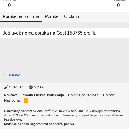
0
0
Poruke na profilima
Poruke
O članu
Još uvek nema poruka na Gost 158765 profilu.
Članovi
Svetli stil
Srpski
Kontakt
Pravila i uslovi korišćenja
Politika privatnosti
Pomoć
Naslovna
R
S
S
®
Community platform by XenForo
© 2010-2025 XenForo Ltd.
Copyright ©
Krstarica
d.o.o.
1999-2026. Sva prava zadržana. Zabranjena je reprodukcija u celini i u delovima
bez dozvole.
Krstarica ne snosi odgovornost za sadržaj poruka.