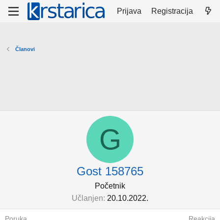
Prijava
Registracija
Članovi
G
Gost 158765
Početnik
Učlanjen
20.10.2022.
Poruka
Reakcija