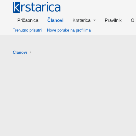
Pričaonica
Članovi
Krstarica
Pravilnik
O 
Trenutno prisutni
Nove poruke na profilima
Članovi