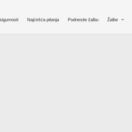
sigurnosti
Najćešća pitanja
Podnesite žalbu
Žalbe