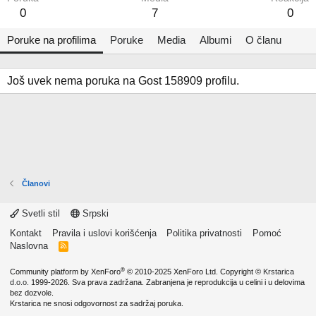
0
7
0
Poruke na profilima
Poruke
Media
Albumi
O članu
Još uvek nema poruka na Gost 158909 profilu.
Članovi
Svetli stil
Srpski
Kontakt
Pravila i uslovi korišćenja
Politika privatnosti
Pomoć
Naslovna
R
S
S
®
Community platform by XenForo
© 2010-2025 XenForo Ltd.
Copyright ©
Krstarica
d.o.o.
1999-2026. Sva prava zadržana. Zabranjena je reprodukcija u celini i u delovima
bez dozvole.
Krstarica ne snosi odgovornost za sadržaj poruka.